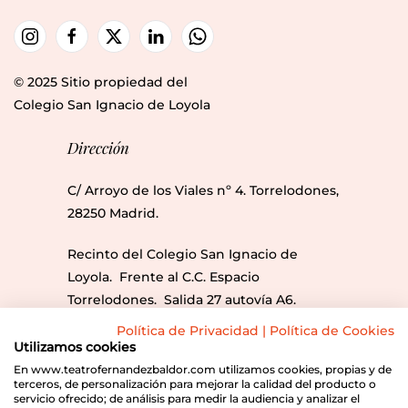
© 2025 Sitio propiedad del
Colegio San Ignacio de Loyola
Dirección
C/ Arroyo de los Viales nº 4. Torrelodones,
28250 Madrid.
Recinto del Colegio San Ignacio de
Loyola. Frente al C.C. Espacio
Torrelodones. Salida 27 autovía A6.
Líneas Bus: 612, 613, 686, 686A y 685.
Política de Privacidad
|
Política de Cookies
Utilizamos cookies
Envíanos un correo
En www.teatrofernandezbaldor.com utilizamos cookies, propias y de
terceros, de personalización para mejorar la calidad del producto o
servicio ofrecido; de análisis para medir la audiencia y analizar el