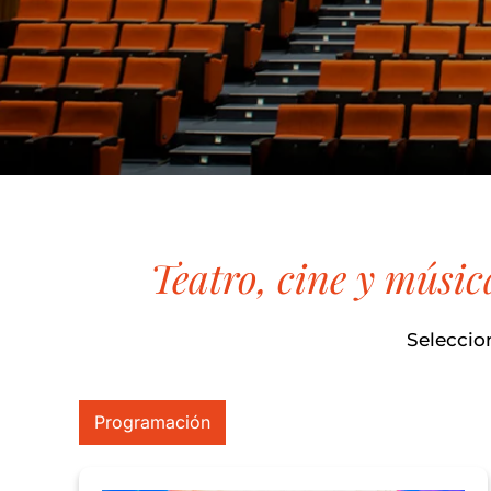
Teatro, cine y músic
Seleccio
Programación