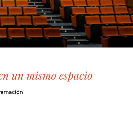
a en un mismo espacio
gramación