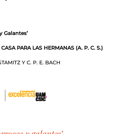
y Galantes’
 CASA PARA LAS HERMANAS (
A. P. C. S.
)
STAMITZ Y C. P. E. BACH
rrocas y galantes’