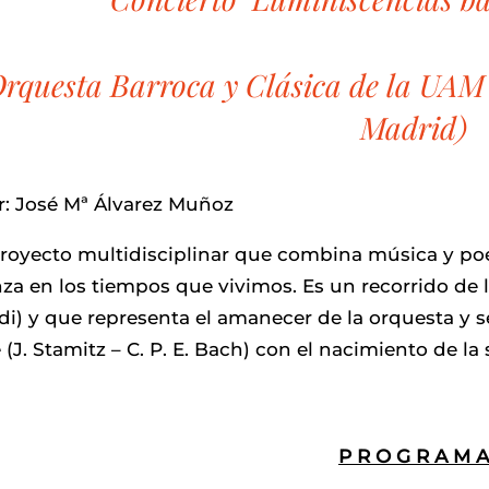
rquesta Barroca y Clásica de la UA
Madrid)
r: José Mª Álvarez Muñoz
royecto multidisciplinar que combina música y poe
za en los tiempos que vivimos. Es un recorrido de l
ldi) y que representa el amanecer de la orquesta y s
 (J. Stamitz – C. P. E. Bach) con el nacimiento de la 
P R O G R A M A