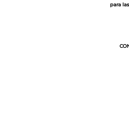
para l
CON