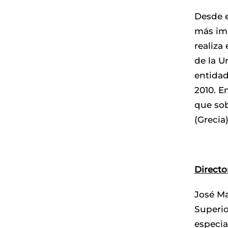
Desde e
más imp
realiza
de la U
entidad
2010. E
que sob
(Grecia)
Directo
José Ma
Superio
especia