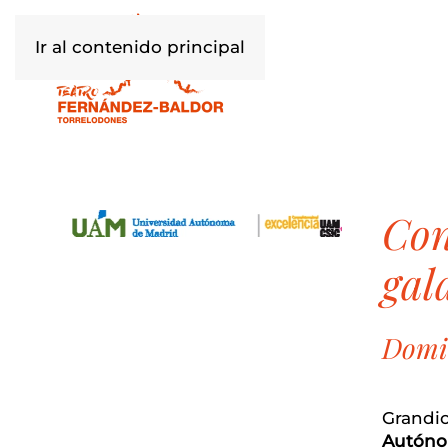
Ir al contenido principal
concierto benéfico luminiscencias barrocas y
gal
Domin
Grandio
Autóno