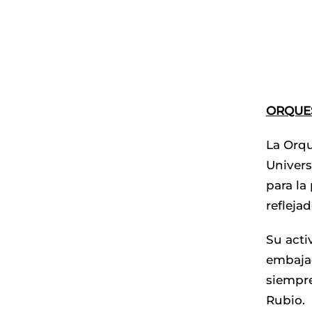
ORQUES
La Orqu
Univers
para la
refleja
Su acti
embajad
siempre
Rubio.