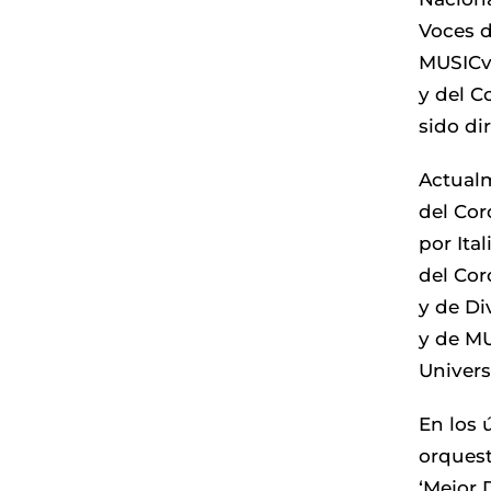
Voces d
MUSICvo
y del C
sido di
Actualm
del Cor
por Ita
del Cor
y de Di
y de MU
Univers
En los 
orquest
‘Mejor 