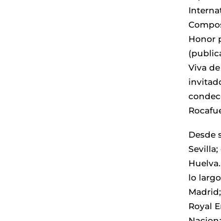
Interna
Compost
Honor p
(public
Viva de
invitad
condeco
Rocafue
Desde s
Sevilla
Huelva.
lo larg
Madrid;
Royal E
Naciona