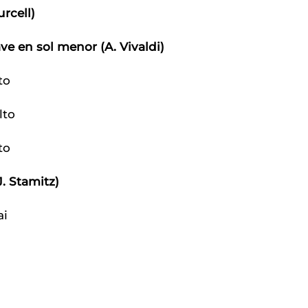
rcell)
ve en sol menor (A. Vivaldi)
to
to
to
. Stamitz)
i