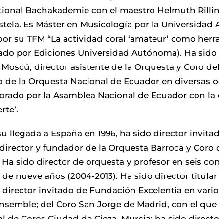
tional Bachakademie con el maestro Helmuth Rillin
ela. Es Máster en Musicología por la Universida
or su TFM “La actividad coral ‘amateur’ como herr
ado por Ediciones Universidad Autónoma). Ha sido 
 Moscú, director asistente de la Orquesta y Coro de
o de la Orquesta Nacional de Ecuador en diversas o
rado por la Asamblea Nacional de Ecuador con la dis
rte’.
u llegada a España en 1996, ha sido director invita
; director y fundador de la Orquesta Barroca y Coro
 Ha sido director de orquesta y profesor en seis c
o de nueve años (2004-2013). Ha sido director titul
 director invitado de Fundación Excelentia en vari
nsemble; del Coro San Jorge de Madrid, con el que
l de Coros Ciudad de Cieza, Murcia; ha sido direct