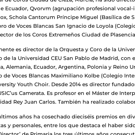
e Ecuador, Qvorvm (agrupación profesional vocal-i
x, Schola Cantorum Príncipe Miguel (Basílica de S
oro de Voces Blancas San Ignacio de Loyola (Colegio
rector de los Coros Extremeños Ciudad de Plasencia
ente es director de la Orquesta y Coro de la Univ
o de la Universidad CEU San Pablo de Madrid, con el
lia, Alemania, Ecuador, Argentina, Polonia y Reino U
o de Voces Blancas Maximiliano Kolbe (Colegio Inter
versity Youth Choir. Desde 2014 es director fundad
SIC’us Camerata. Es profesor en el Máster de Interp
idad Rey Juan Carlos. También ha realizado colabor
últimos años ha cosechado dieciséis premios en di
as y personales, entre los que destaca el haber si
Director’ de Primaria los tres últimos años consecu