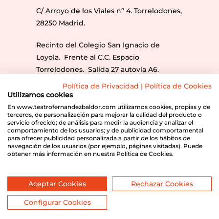
C/ Arroyo de los Viales nº 4. Torrelodones,
28250 Madrid.
Recinto del Colegio San Ignacio de
Loyola. Frente al C.C. Espacio
Torrelodones. Salida 27 autovía A6.
Líneas Bus: 612, 613, 686, 686A y 685.
Política de Privacidad
|
Política de Cookies
Utilizamos cookies
Envíanos un correo
En www.teatrofernandezbaldor.com utilizamos cookies, propias y de
terceros, de personalización para mejorar la calidad del producto o
servicio ofrecido; de análisis para medir la audiencia y analizar el
info@teatrofernandezbaldor.com
comportamiento de los usuarios; y de publicidad comportamental
para ofrecer publicidad personalizada a partir de los hábitos de
navegación de los usuarios (por ejemplo, páginas visitadas). Puede
obtener más información en nuestra Política de Cookies.
Programación
Sobre el Teatro
Noticias
Contacto
Aviso legal
Política de cookies
Aceptar Cookies
Rechazar Cookies
Política de privacidad
Configurar Cookies