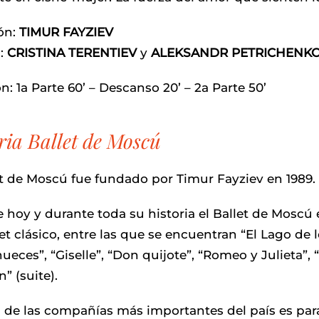
ón:
TIMUR FAYZIEV
s:
CRISTINA TERENTIEV
y
ALEKSANDR PETRICHENK
́n: 1a Parte 60’ – Descanso 20’ – 2a Parte 50’
ria Ballet de Moscú
et de Moscú fue fundado por Timur Fayziev en 1989.
e hoy y durante toda su historia el Ballet de Moscú
let clásico, entre las que se encuentran “El Lago de 
ueces”, “Giselle”, “Don quijote”, “Romeo y Julieta”
” (suite).
 de las compañías más importantes del país es para 