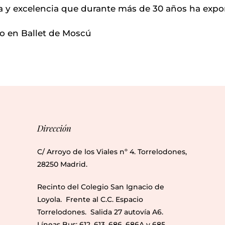
a y excelencia que durante más de 30 años ha ex
fo en
Ballet de Moscú
Dirección
C/ Arroyo de los Viales nº 4. Torrelodones,
28250 Madrid.
Recinto del Colegio San Ignacio de
Loyola. Frente al C.C. Espacio
Torrelodones. Salida 27 autovía A6.
Líneas Bus: 612, 613, 686, 686A y 685.