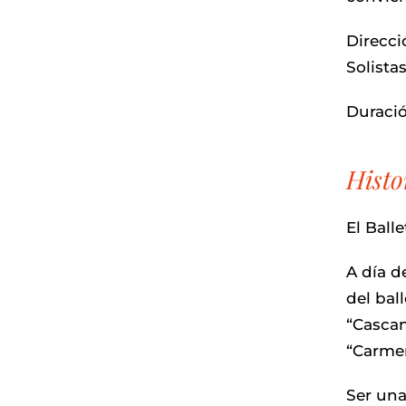
Direcci
Solista
Duracio
Histo
El Ball
A día d
del bal
“Cascan
“Carmen
Ser una