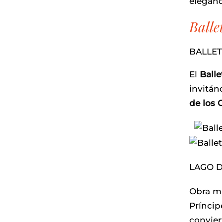
elegan
Balle
BALLET
El
Balle
invitá
de los 
LAGO D
Obra m
Prínci
convier