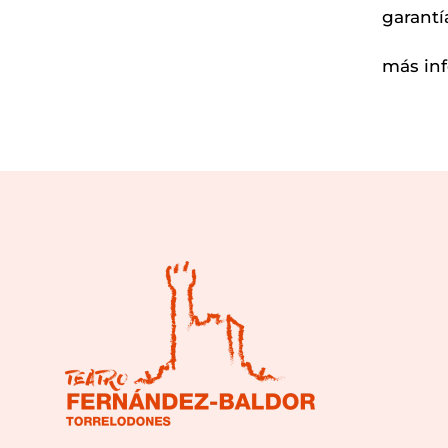
garantí
más in