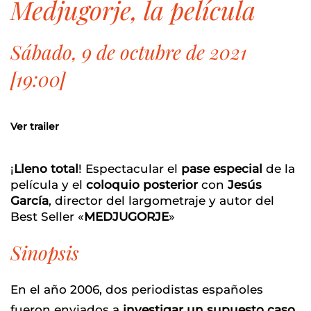
medjugorje, la película
Sábado, 9 de octubre de 2021
[19:00]
Ver trailer
¡
Lleno total
! Espectacular el
pase especial
de la
película y el
coloquio posterior
con
Jesús
García
, director del largometraje y autor del
Best Seller «
MEDJUGORJE
»
Sino
psis
En el año 2006, dos periodistas españoles
fueron enviados a
investigar un supuesto caso