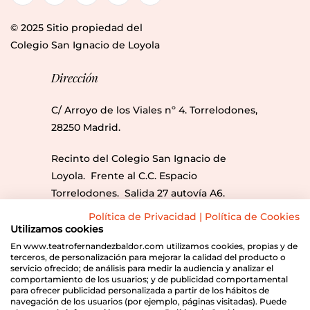
© 2025 Sitio propiedad del
Colegio San Ignacio de Loyola
Dirección
C/ Arroyo de los Viales nº 4. Torrelodones,
28250 Madrid.
Recinto del Colegio San Ignacio de
Loyola. Frente al C.C. Espacio
Torrelodones. Salida 27 autovía A6.
Líneas Bus: 612, 613, 686, 686A y 685.
Política de Privacidad
|
Política de Cookies
Utilizamos cookies
Envíanos un correo
En www.teatrofernandezbaldor.com utilizamos cookies, propias y de
terceros, de personalización para mejorar la calidad del producto o
servicio ofrecido; de análisis para medir la audiencia y analizar el
info@teatrofernandezbaldor.com
comportamiento de los usuarios; y de publicidad comportamental
para ofrecer publicidad personalizada a partir de los hábitos de
navegación de los usuarios (por ejemplo, páginas visitadas). Puede