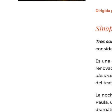
Dirigida
Sinop
Tres s
consid
Es una 
renovac
absurd
del tea
La noch
Paula, 
dramáti