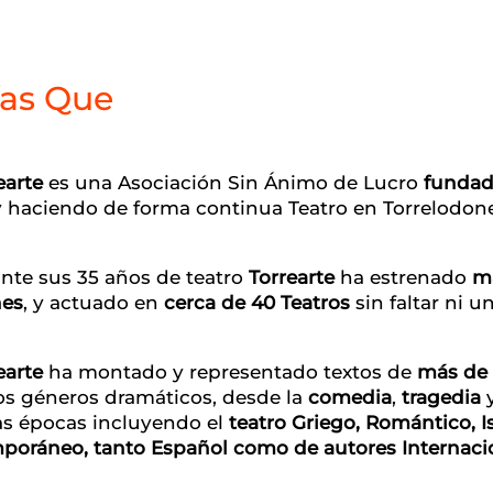
ías Que
earte
es una Asociación Sin Ánimo de Lucro
fundad
 haciendo de forma continua Teatro en Torrelodones
nte sus 35 años de teatro
Torrearte
ha estrenado
má
nes
, y actuado en
cerca de
40 Teatros
sin faltar ni u
earte
ha montado y representado textos de
más de 
os géneros dramáticos, desde la
comedia
,
tragedia
as épocas incluyendo el
teatro Griego, Romántico, I
poráneo, tanto Español como de autores Internaci