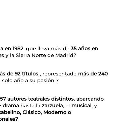
a en
1982
, que lleva más de
35 años en
 y la Sierra Norte de Madrid?
s de 92 títulos
, representado
más de
240
n solo año a su pasión ?
57 autores teatrales distintos
, abarcando
y
drama
hasta la
zarzuela
, el
musical
, y
sabelino, Clásico, Moderno o
onales?