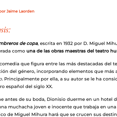
 por Jaime Laorden
sis:
ombreros de copa
, escrita en 1932 por D. Miguel Mih
erada como
una de las obras maestras del teatro h
comedia que figura entre las más destacadas del te
ión del género, incorporando elementos que más a
o
. Principalmente por ella, a su autor se le ha co
tro español del siglo XX.
e antes de su boda, Dionisio duerme en un hotel d
una muchacha joven e inocente que trabaja en una
co de Miguel Mihura hará que se crucen sus destino