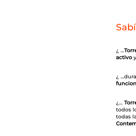
Sab
¿ …
Torr
activo
y
¿ …dura
funcio
¿…
Torr
todos l
todas l
Contem