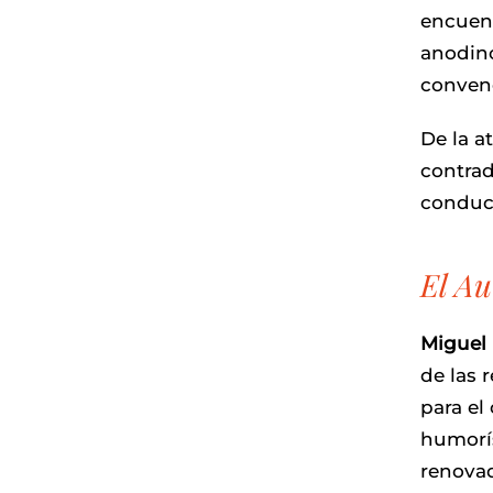
encuent
anodino
conven
De la a
contrad
conduce
El Au
Miguel
de las 
para el
humorís
renovad