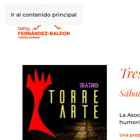
Ir al contenido principal
tr
Sábad
La Asoc
humorís
Una prod