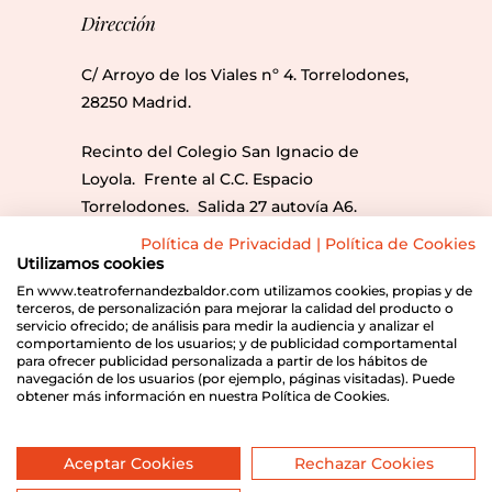
Dirección
C/ Arroyo de los Viales nº 4. Torrelodones,
28250 Madrid.
Recinto del Colegio San Ignacio de
Loyola. Frente al C.C. Espacio
Torrelodones. Salida 27 autovía A6.
Líneas Bus: 612, 613, 686, 686A y 685.
Política de Privacidad
|
Política de Cookies
Utilizamos cookies
Envíanos un correo
En www.teatrofernandezbaldor.com utilizamos cookies, propias y de
terceros, de personalización para mejorar la calidad del producto o
servicio ofrecido; de análisis para medir la audiencia y analizar el
info@teatrofernandezbaldor.com
comportamiento de los usuarios; y de publicidad comportamental
para ofrecer publicidad personalizada a partir de los hábitos de
navegación de los usuarios (por ejemplo, páginas visitadas). Puede
obtener más información en nuestra Política de Cookies.
Programación
Sobre el Teatro
Noticias
Contacto
Aviso legal
Política de cookies
Aceptar Cookies
Rechazar Cookies