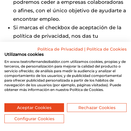
podremos ceder a empresas colaboradoras
o afines, con el único objetivo de ayudarte a
encontrar empleo.
Si marcas el checkbox de aceptación de la
política de privacidad, nos das tu
consentimiento para ceder tu solicitud de
Política de Privacidad
|
Política de Cookies
empleo a las entidades que componen el
Utilizamos cookies
grupo de empresas con el objetivo de
En www.teatrofernandezbaldor.com utilizamos cookies, propias y de
terceros, de personalización para mejorar la calidad del producto o
incluirte en sus procesos de selección de
servicio ofrecido; de análisis para medir la audiencia y analizar el
comportamiento de los usuarios; y de publicidad comportamental
personal
para ofrecer publicidad personalizada a partir de los hábitos de
navegación de los usuarios (por ejemplo, páginas visitadas). Puede
obtener más información en nuestra Política de Cookies.
Asimismo, te comunicamos que transcurrido
un año desde la recepción de tu currículum
Aceptar Cookies
Rechazar Cookies
vitae, procederemos a su destrucción segura.
Configurar Cookies
La base legal es tu consentimiento